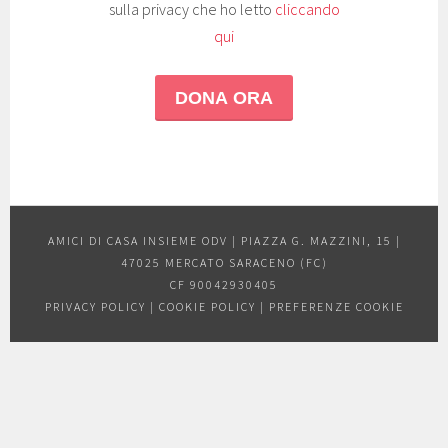
sulla privacy che ho letto
cliccando
qui
AMICI DI CASA INSIEME ODV | PIAZZA G. MAZZINI, 15 |
47025 MERCATO SARACENO (FC)
CF 90042930405
PRIVACY POLICY
|
COOKIE POLICY
|
PREFERENZE COOKIE