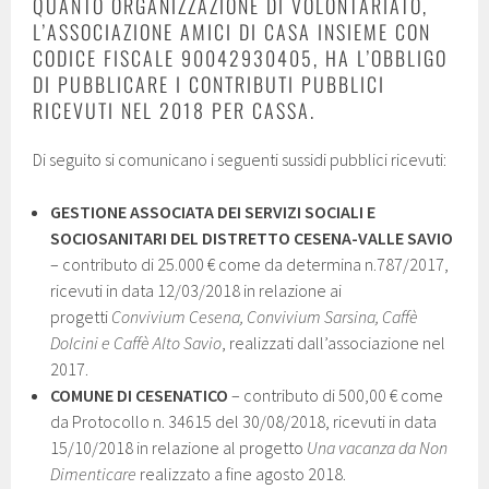
QUANTO ORGANIZZAZIONE DI VOLONTARIATO,
L’ASSOCIAZIONE AMICI DI CASA INSIEME CON
CODICE FISCALE 90042930405, HA L’OBBLIGO
DI PUBBLICARE I CONTRIBUTI PUBBLICI
RICEVUTI NEL 2018 PER CASSA.
Di seguito si comunicano i seguenti sussidi pubblici ricevuti:
GESTIONE ASSOCIATA DEI SERVIZI SOCIALI E
SOCIOSANITARI DEL DISTRETTO CESENA-VALLE SAVIO
– contributo di 25.000 € come da determina n.787/2017,
ricevuti in data 12/03/2018 in relazione ai
progetti
Convivium Cesena, Convivium Sarsina, Caffè
Dolcini e Caffè Alto Savio
, realizzati dall’associazione nel
2017.
COMUNE DI CESENATICO
– contributo di 500,00 € come
da Protocollo n. 34615 del 30/08/2018, ricevuti in data
15/10/2018 in relazione al progetto
Una vacanza da Non
Dimenticare
realizzato a fine agosto 2018.